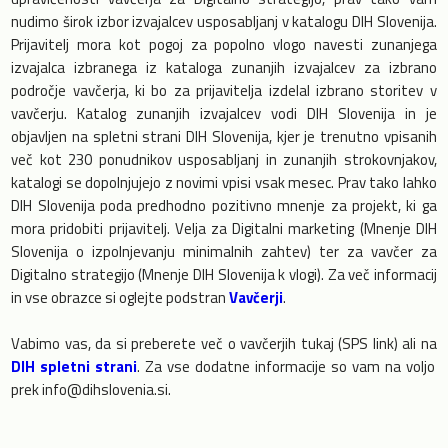
nudimo širok izbor izvajalcev usposabljanj v katalogu DIH Slovenija.
Prijavitelj mora kot pogoj za popolno vlogo navesti zunanjega
izvajalca izbranega iz kataloga zunanjih izvajalcev za izbrano
področje vavčerja, ki bo za prijavitelja izdelal izbrano storitev v
vavčerju. Katalog zunanjih izvajalcev vodi DIH Slovenija in je
objavljen na spletni strani DIH Slovenija, kjer je trenutno vpisanih
več kot 230 ponudnikov usposabljanj in zunanjih strokovnjakov,
katalogi se dopolnjujejo z novimi vpisi vsak mesec. Prav tako lahko
DIH Slovenija poda predhodno pozitivno mnenje za projekt, ki ga
mora pridobiti prijavitelj. Velja za Digitalni marketing (Mnenje DIH
Slovenija o izpolnjevanju minimalnih zahtev) ter za vavčer za
Digitalno strategijo (Mnenje DIH Slovenija k vlogi). Za več informacij
in vse obrazce si oglejte podstran
Vavčerji
.
Vabimo vas, da si preberete več o vavčerjih tukaj (SPS link) ali na
DIH spletni strani
. Za vse dodatne informacije so vam na voljo
prek info@dihslovenia.si.