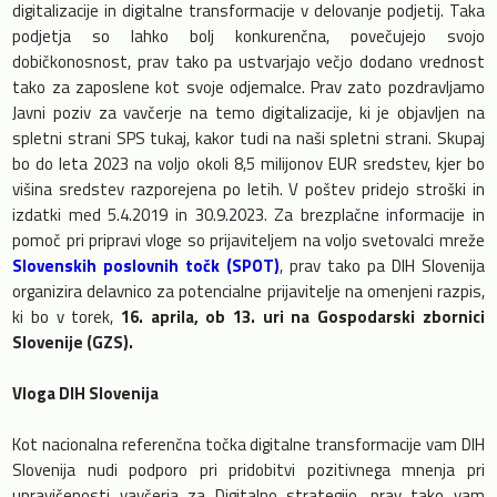
digitalizacije in digitalne transformacije v delovanje podjetij. Taka
podjetja so lahko bolj konkurenčna, povečujejo svojo
dobičkonosnost, prav tako pa ustvarjajo večjo dodano vrednost
tako za zaposlene kot svoje odjemalce. Prav zato pozdravljamo
Javni poziv za vavčerje na temo digitalizacije, ki je objavljen na
spletni strani SPS tukaj, kakor tudi na naši spletni strani. Skupaj
bo do leta 2023 na voljo okoli 8,5 milijonov EUR sredstev, kjer bo
višina sredstev razporejena po letih. V poštev pridejo stroški in
izdatki med 5.4.2019 in 30.9.2023. Za brezplačne informacije in
pomoč pri pripravi vloge so prijaviteljem na voljo svetovalci mreže
Slovenskih poslovnih točk (SPOT)
, prav tako pa DIH Slovenija
organizira delavnico za potencialne prijavitelje na omenjeni razpis,
ki bo v torek,
16. aprila, ob 13. uri na Gospodarski zbornici
Slovenije (GZS).
Vloga DIH Slovenija
Kot nacionalna referenčna točka digitalne transformacije vam DIH
Slovenija nudi podporo pri pridobitvi pozitivnega mnenja pri
upravičenosti vavčerja za Digitalno strategijo, prav tako vam