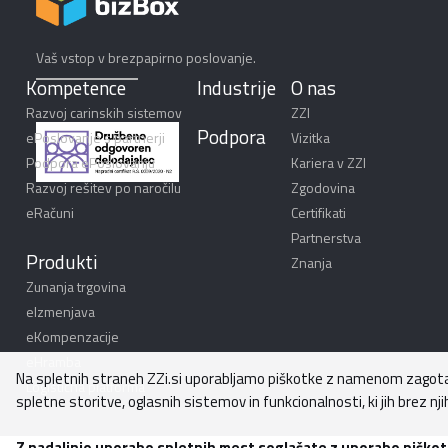
Vaš vstop v brezpapirno poslovanje.
Kompetence
Industrije
O nas
Razvoj carinskih sistemov
ZZI
Podpora
ePoslovanje s partnerji
Vizitka
Podpora ePoslovanju
Kariera v ZZI
Razvoj rešitev po naročilu
Zgodovina
eRačuni
Certifikati
Partnerstva
Produkti
Znanja
Zunanja trgovina
eIzmenjava
eKompenzacije
eHramba
Na spletnih straneh ZZi.si uporabljamo piškotke z namenom zagota
Logistična platforma
spletne storitve, oglasnih sistemov in funkcionalnosti, ki jih brez njih
Z nadaljnjo uporabo spletnih mest soglašate z uporabo piškot