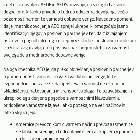
Imetnike dovoljenj AEOF in AEOS pozivajo, da v izogib takšnim
dogodkom, ki lahko privedejo tudi do odvzema dovoljenja, večjo
pozornost namenite varnosti dobavne verige. Navedeno pomeni,
da je imetnik dovoljenja AEO sprejel ukrepe, ki omogočajo jasno
identifikacijo njegovih poslovnih partnerjev ter, da z izvajanjem
ustreznih pogodb ali drugih ukrepov v skladu s poslovnim modelom
vložnika zagotavlja, da ti poslovni partnerji poskrbijo za varnost
svojega dela mednarodne dobavne verige.
Naloga imetnika AEO je, da preko obveščanja poslovnih partnerjev
o pomembnosti varnosti in varstva dobavne verige, le te
vzpodbudi in tudi zaveže, da upoštevajo varnostne ukrepe pri
skladiščenju, natovarjanju in transportu blaga. To ozaveščanje in
ukrepi poleg sklenjene pogodbe z varnostnimi klavzulami ali
pridobljene varnostne izjave, lahko potekajo na več načinov in
lahko vključujejo:
smernice prevoznikom o varnem načinu prevoza (smernice
se lahko posredujejo tudi dobaviteljem ali kupcem v primeru,
da le ti organizirajo prevoz);