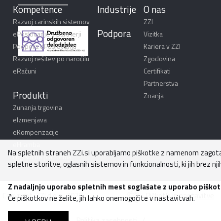
Kompetence
Industrije
O nas
Razvoj carinskih sistemov
ZZI
Podpora
ePoslovanje s partnerji
Vizitka
Podpora ePoslovanju
Kariera v ZZI
Razvoj rešitev po naročilu
Zgodovina
eRačuni
Certifikati
Partnerstva
Produkti
Znanja
Zunanja trgovina
eIzmenjava
eKompenzacije
eHramba
Na spletnih straneh ZZi.si uporabljamo piškotke z namenom zagota
Logistična platforma
spletne storitve, oglasnih sistemov in funkcionalnosti, ki jih brez njih
Z nadaljnjo uporabo spletnih mest soglašate z uporabo piškot
Copyright, ZZI d.o.o., 2026
Piškotki in nastavitve
Če piškotkov ne želite, jih lahko onemogočite v nastavitvah.
Politika zasebnosti
/