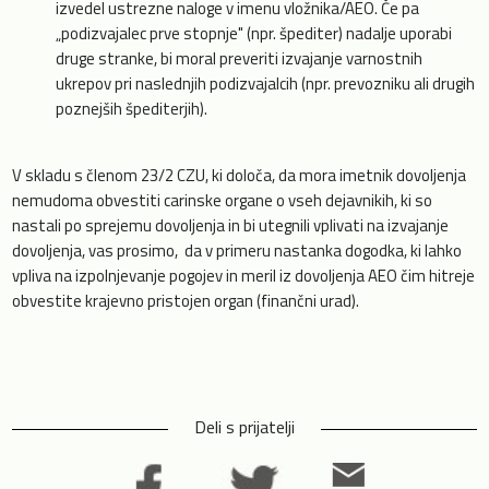
izvedel ustrezne naloge v imenu vložnika/AEO. Če pa
„podizvajalec prve stopnje" (npr. špediter) nadalje uporabi
druge stranke, bi moral preveriti izvajanje varnostnih
ukrepov pri naslednjih podizvajalcih (npr. prevozniku ali drugih
poznejših špediterjih).
V skladu s členom 23/2 CZU, ki določa, da mora imetnik dovoljenja
nemudoma obvestiti carinske organe o vseh dejavnikih, ki so
nastali po sprejemu dovoljenja in bi utegnili vplivati na izvajanje
dovoljenja, vas prosimo, da v primeru nastanka dogodka, ki lahko
vpliva na izpolnjevanje pogojev in meril iz dovoljenja AEO čim hitreje
obvestite krajevno pristojen organ (finančni urad).
Deli s prijatelji