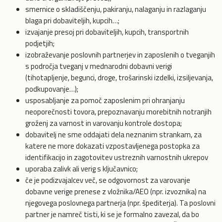
smernice o skladiščenju, pakiranju, nalaganju in razlaganju
blaga pri dobaviteljih, kupcih…;
izvajanje presoj pri dobaviteljih, kupcih, transportnih
podjetjih;
izobraževanje poslovnih partnerjev in zaposlenih o tveganjih
s področja tveganj v mednarodni dobavni verigi
(tihotapljenje, begunci, droge, trošarinski izdelki, izsiljevanja,
podkupovanje…);
usposabljanje za pomoč zaposlenim pri ohranjanju
neoporečnosti tovora, prepoznavanju morebitnih notranjih
groženj za varnost in varovanju kontrole dostopa;
dobavitelj ne sme oddajati dela neznanim strankam, za
katere ne more dokazati vzpostavljenega postopka za
identifikacijo in zagotovitev ustreznih varnostnih ukrepov
uporaba zalivk ali verig s ključavnico;
če je podizvajalcev več, se odgovornost za varovanje
dobavne verige prenese z vložnika/AEO (npr. izvoznika) na
njegovega poslovnega partnerja (npr. špediterja). Ta poslovni
partner je namreč tisti, ki se je formalno zavezal, da bo