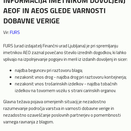
INFORMACIJA IMETNIKOM DOVOLJENJ
AEOF IN AEOS GLEDE VARNOSTI
DOBAVNE VERIGE
Vir:
FURS
FURS (urad izdajatelj Finančni urad Ljubljana) je pri spremljanju
imetnikov AEO zaznal povečano število izrednih dogodkov, ki lahko
vplivajo na izpolnjevanje pogojev in meril iz izdanih dovoljenj in sicer:
najdba beguncev pri raztovoru blaga;
nezakonit vnos drog - najdba drog pri raztovoru kontejnerja;
nezakonit vnos trošarinskih izdelkov - najdba tobačnih
izdelkov na tovornem vozilu s strani carinskih organov.
Glavna težava pojava omenjenih situacij je nezadostno
razumevanje področja varstva in varnosti dobavne verige in
nezadostno ozaveščanje poslovnih partnerjev o pomembnosti
varnega ravnanja z blagom.