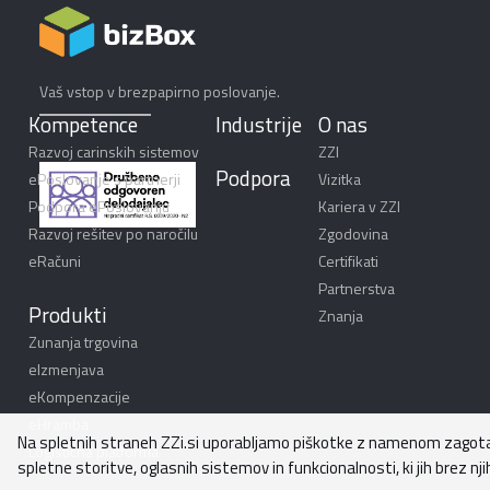
Vaš vstop v brezpapirno poslovanje.
Kompetence
Industrije
O nas
Razvoj carinskih sistemov
ZZI
Podpora
ePoslovanje s partnerji
Vizitka
Podpora ePoslovanju
Kariera v ZZI
Razvoj rešitev po naročilu
Zgodovina
eRačuni
Certifikati
Partnerstva
Produkti
Znanja
Zunanja trgovina
eIzmenjava
eKompenzacije
eHramba
Na spletnih straneh ZZi.si uporabljamo piškotke z namenom zagota
Logistična platforma
spletne storitve, oglasnih sistemov in funkcionalnosti, ki jih brez njih